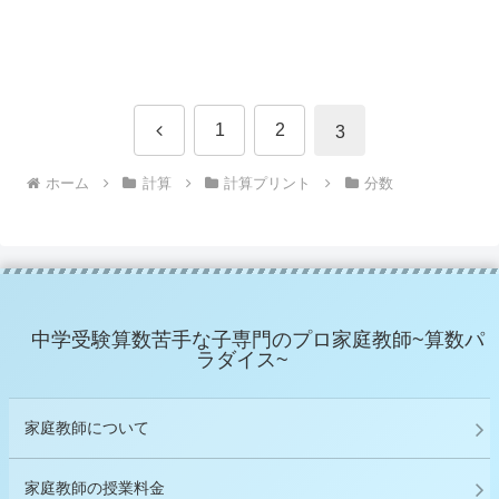
前
1
2
3
へ
ホーム
計算
計算プリント
分数
中学受験算数苦手な子専門のプロ家庭教師~算数パ
ラダイス~
家庭教師について
家庭教師の授業料金