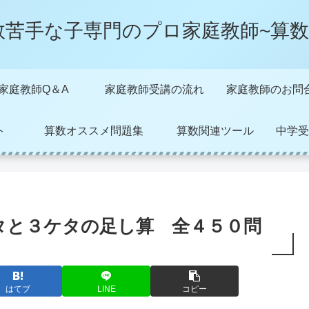
数苦手な子専門のプロ家庭教師~算数
家庭教師Q＆A
家庭教師受講の流れ
家庭教師のお問
ト
算数オススメ問題集
算数関連ツール
中学受
タと３ケタの足し算 全４５０問
はてブ
LINE
コピー