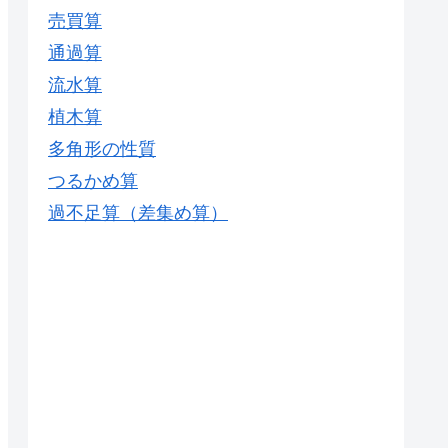
売買算
通過算
流水算
植木算
多角形の性質
つるかめ算
過不足算（差集め算）