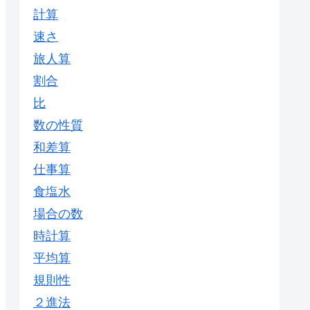
計算
速さ
旅人算
割合
比
数の性質
和差算
仕事算
食塩水
場合の数
時計算
平均算
規則性
２進法