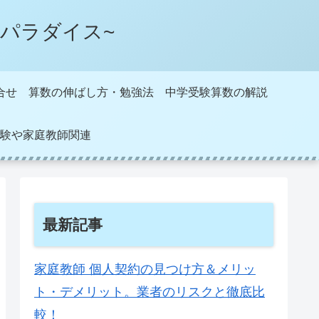
パラダイス~
合せ
算数の伸ばし方・勉強法
中学受験算数の解説
験や家庭教師関連
最新記事
家庭教師 個人契約の見つけ方＆メリッ
ト・デメリット。業者のリスクと徹底比
較！