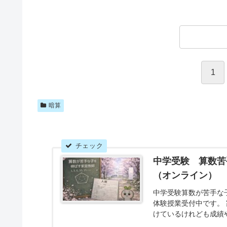
1
暗算
中学受験 算数苦
（オンライン）
中学受験算数が苦手な
体験授業受付中です。
けているけれども成績
す。丸暗記に頼らず正