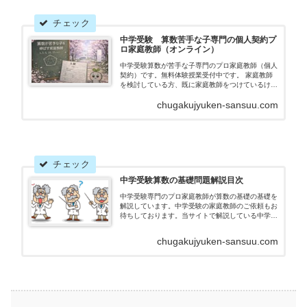
中学受験 算数苦手な子専門の個人契約プ
ロ家庭教師（オンライン）
中学受験算数が苦手な子専門のプロ家庭教師（個人
契約）です。無料体験授業受付中です。 家庭教師
を検討している方、既に家庭教師をつけているけれ
ども成績や学力が伸び悩んでいる方を募集しており
chugakujyuken-sansuu.com
ます。丸暗記に頼らず正しく理解することで、少し
ずつ初見の問題に対する応用力をつける指導をして
おります。
中学受験算数の基礎問題解説目次
中学受験専門のプロ家庭教師が算数の基礎の基礎を
解説しています。中学受験の家庭教師のご依頼もお
待ちしております。当サイトで解説している中学受
験算数の全ての問題の目次です。主に小学生・中学
受験生向けですが、中学生や高校生に役立つ問題や
chugakujyuken-sansuu.com
プリントも...