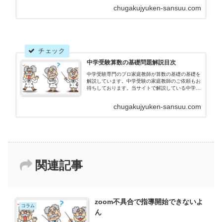
ども成績や学力が伸び悩んでいる方を募集しており
chugakujyuken-sansuu.com
ます。丸暗記に頼らず正しく理解することで、少し
ずつ初見の問題に対する応用力をつける指導をして
おります。
中学受験算数の基礎問題解説目次
中学受験専門のプロ家庭教師が算数の基礎の基礎を
解説しています。中学受験の家庭教師のご依頼もお
待ちしております。当サイトで解説している中学受
験算数の全ての問題の目次です。主に小学生・中学
受験生向けですが、中学生や高校生に役立つ問題や
chugakujyuken-sansuu.com
プリントも...
関連記事
zoom不具合で指導開始できないよ
コラム
ん