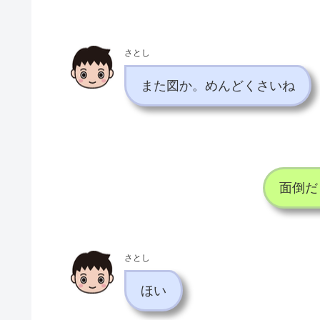
さとし
また図か。めんどくさいね
面倒だ
さとし
ほい