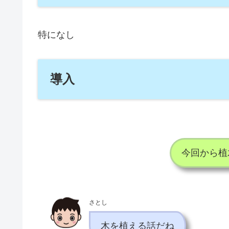
特になし
導入
今回から植
さとし
木を植える話だね