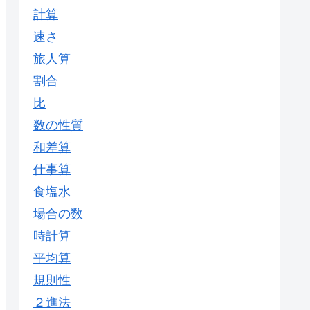
計算
速さ
旅人算
割合
比
数の性質
和差算
仕事算
食塩水
場合の数
時計算
平均算
規則性
２進法