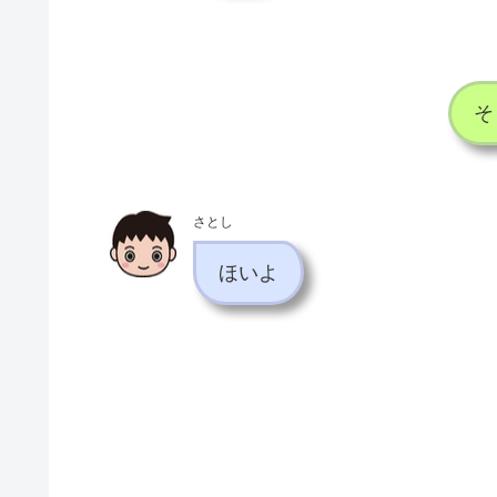
そ
さとし
ほいよ