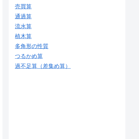
売買算
通過算
流水算
植木算
多角形の性質
つるかめ算
過不足算（差集め算）