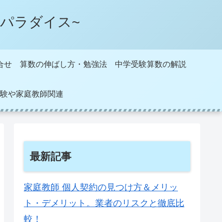
パラダイス~
合せ
算数の伸ばし方・勉強法
中学受験算数の解説
験や家庭教師関連
最新記事
家庭教師 個人契約の見つけ方＆メリッ
ト・デメリット。業者のリスクと徹底比
較！