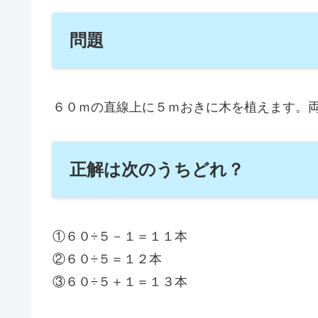
問題
６０ｍの直線上に５ｍおきに木を植えます。
正解は次のうちどれ？
①６０÷５－１＝１１本
②６０÷５＝１２本
③６０÷５＋１＝１３本