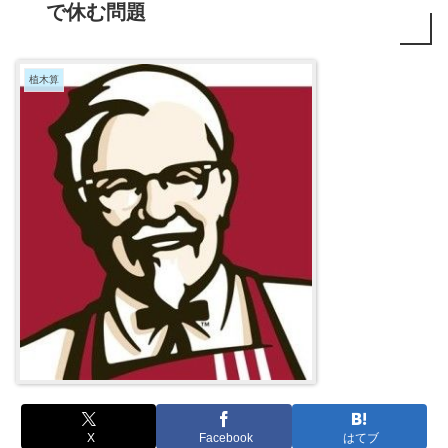
で休む問題
植木算
X
Facebook
はてブ