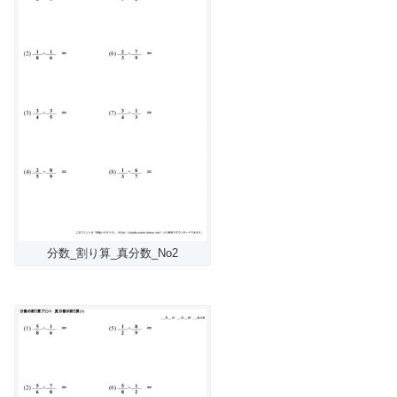
分数_割り算_真分数_No2