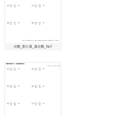
分数_割り算_真分数_No7