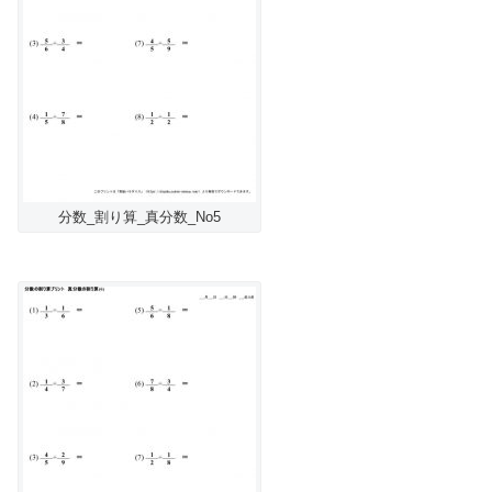
分数_割り算_真分数_No5