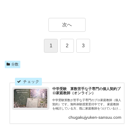
次へ
1
2
3
分数
中学受験 算数苦手な子専門の個人契約プ
ロ家庭教師（オンライン）
中学受験算数が苦手な子専門のプロ家庭教師（個人
契約）です。無料体験授業受付中です。 家庭教師
を検討している方、既に家庭教師をつけているけれ
ども成績や学力が伸び悩んでいる方を募集しており
chugakujyuken-sansuu.com
ます。丸暗記に頼らず正しく理解することで、少し
ずつ初見の問題に対する応用力をつける指導をして
おります。