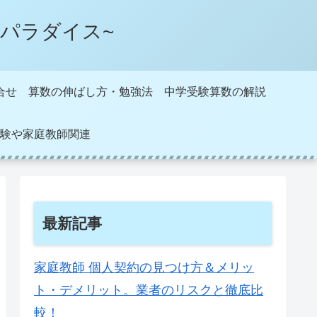
パラダイス~
合せ
算数の伸ばし方・勉強法
中学受験算数の解説
験や家庭教師関連
最新記事
家庭教師 個人契約の見つけ方＆メリッ
ト・デメリット。業者のリスクと徹底比
較！