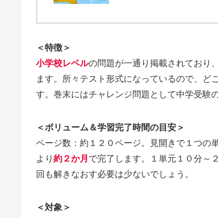
＜特徴＞
小学校レベル
の問題が一通り掲載されており
ます。所々テスト形式になっているので、ど
す。巻末にはチャレンジ問題として中学受験
＜ボリューム＆学習完了時間の目安＞
ページ数：約１２０ページ。見開きで１つの
より
約２か月
で完了します。１単元１０分～
回も解きなおす必要は少ないでしょう。
＜対象＞