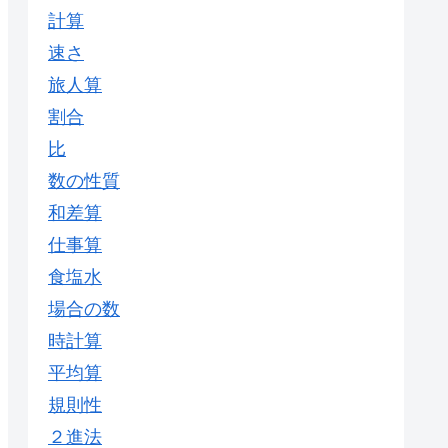
計算
速さ
旅人算
割合
比
数の性質
和差算
仕事算
食塩水
場合の数
時計算
平均算
規則性
２進法