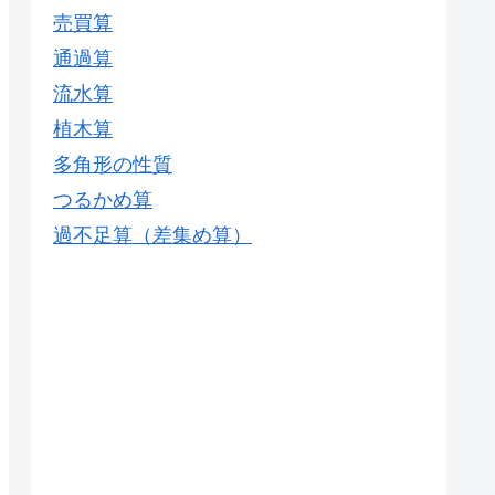
売買算
通過算
流水算
植木算
多角形の性質
つるかめ算
過不足算（差集め算）