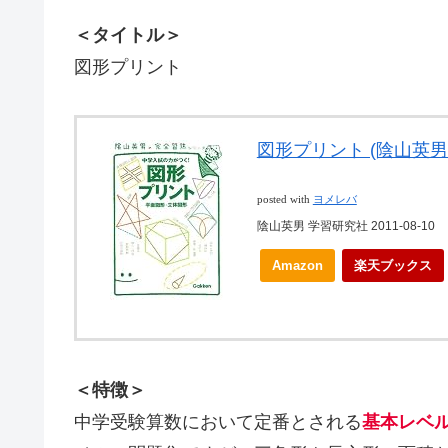
＜タイトル＞
図形プリント
図形プリント (陰山英
posted with
ヨメレバ
陰山英男 学習研究社 2011-08-10
Amazon
楽天ブックス
＜特徴＞
中学受験算数において定番とされる
基本レベ