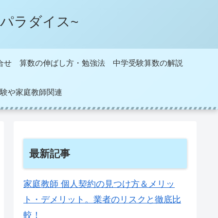
パラダイス~
合せ
算数の伸ばし方・勉強法
中学受験算数の解説
験や家庭教師関連
最新記事
家庭教師 個人契約の見つけ方＆メリッ
ト・デメリット。業者のリスクと徹底比
較！