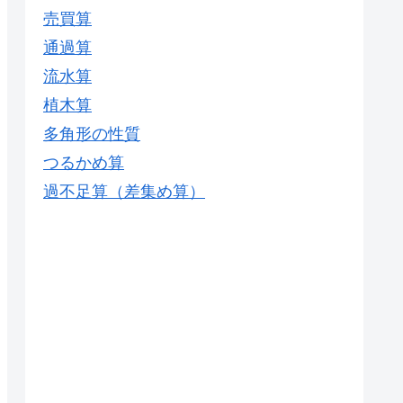
売買算
通過算
流水算
植木算
多角形の性質
つるかめ算
過不足算（差集め算）