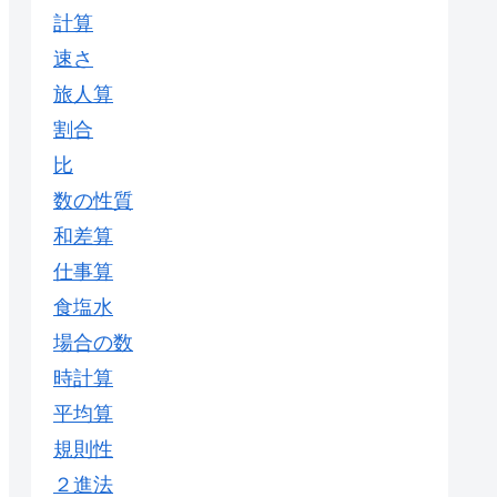
計算
速さ
旅人算
割合
比
数の性質
和差算
仕事算
食塩水
場合の数
時計算
平均算
規則性
２進法