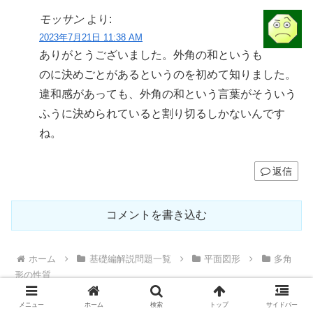
モッサン
より:
2023年7月21日 11:38 AM
ありがとうございました。外角の和というも
のに決めごとがあるというのを初めて知りました。
違和感があっても、外角の和という言葉がそういう
ふうに決められていると割り切るしかないんです
ね。
返信
コメントを書き込む
ホーム
基礎編解説問題一覧
平面図形
多角
形の性質
メニュー
ホーム
検索
トップ
サイドバー