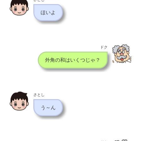
ほいよ
ドク
外角の和はいくつじゃ？
さとし
う～ん