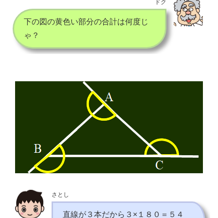
ドク
下の図の黄色い部分の合計は何度じ
ゃ？
さとし
直線が３本だから３×１８０＝５４