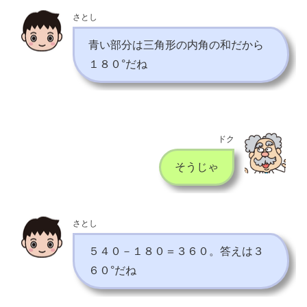
さとし
青い部分は三角形の内角の和だから
１８０°だね
ドク
そうじゃ
さとし
５４０－１８０＝３６０。答えは３
６０°だね