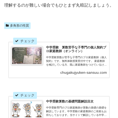
理解するのが難しい場合でもひとまず丸暗記しましょう。
多角形の性質
中学受験 算数苦手な子専門の個人契約プ
ロ家庭教師（オンライン）
中学受験算数が苦手な子専門のプロ家庭教師（個人
契約）です。無料体験授業受付中です。 家庭教師
を検討している方、既に家庭教師をつけているけれ
ども成績や学力が伸び悩んでいる方を募集しており
chugakujyuken-sansuu.com
ます。丸暗記に頼らず正しく理解することで、少し
ずつ初見の問題に対する応用力をつける指導をして
おります。
中学受験算数の基礎問題解説目次
中学受験専門のプロ家庭教師が算数の基礎の基礎を
解説しています。中学受験の家庭教師のご依頼もお
待ちしております。当サイトで解説している中学受