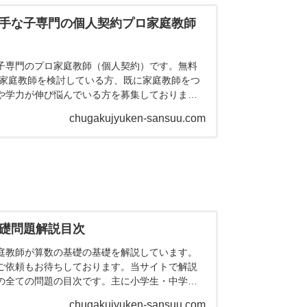
手な子専門の個人契約プロ家庭教師
子専門のプロ家庭教師（個人契約）です。無料
 家庭教師を検討している方、既に家庭教師をつ
や学力が伸び悩んでいる方を募集しておりま
しく理解することで、少しずつ初見の問題に対
chugakujyuken-sansuu.com
導をしております。
礎問題解説目次
庭教師が算数の基礎の基礎を解説しています。
ご依頼もお待ちしております。当サイトで解説
の全ての問題の目次です。主に小学生・中学受
や高校生に役立つ問題やプリントも...
chugakujyuken-sansuu.com