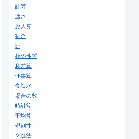
計算
速さ
旅人算
割合
比
数の性質
和差算
仕事算
食塩水
場合の数
時計算
平均算
規則性
２進法