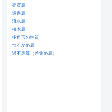
売買算
通過算
流水算
植木算
多角形の性質
つるかめ算
過不足算（差集め算）