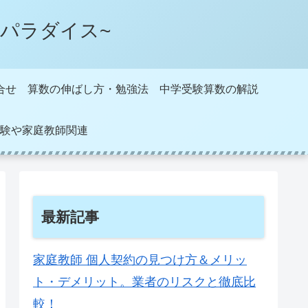
パラダイス~
合せ
算数の伸ばし方・勉強法
中学受験算数の解説
験や家庭教師関連
最新記事
家庭教師 個人契約の見つけ方＆メリッ
ト・デメリット。業者のリスクと徹底比
較！