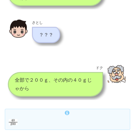
さとし
？？？
ドク
全部で２００ｇ、その内の４０ｇじ
ゃから