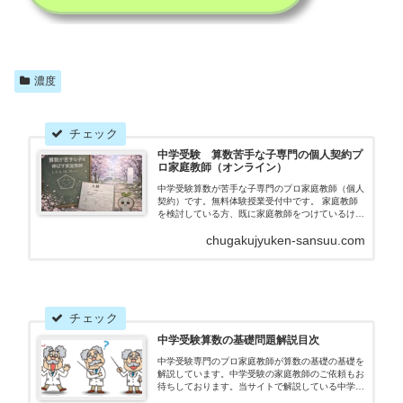
濃度
中学受験 算数苦手な子専門の個人契約プ
ロ家庭教師（オンライン）
中学受験算数が苦手な子専門のプロ家庭教師（個人
契約）です。無料体験授業受付中です。 家庭教師
を検討している方、既に家庭教師をつけているけれ
ども成績や学力が伸び悩んでいる方を募集しており
chugakujyuken-sansuu.com
ます。丸暗記に頼らず正しく理解することで、少し
ずつ初見の問題に対する応用力をつける指導をして
おります。
中学受験算数の基礎問題解説目次
中学受験専門のプロ家庭教師が算数の基礎の基礎を
解説しています。中学受験の家庭教師のご依頼もお
待ちしております。当サイトで解説している中学受
験算数の全ての問題の目次です。主に小学生・中学