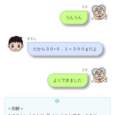
ドク
うんうん
さとし
だから３０÷０．１＝３００ｇだよ
ドク
よくできました
＜別解＞